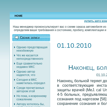
HOME
купить авто кон
Наш менеджер проконсультирует вас о схеме заказа автомобиля из
определим ваши требования к состоянию, пробегу, комплектации и 
Свежие записи
01.10.2010
Однако предотвращая
неизбежную
Чго же касается
непосредственного
Еще сравнительно
Наконец, бол
недавно МКС
Однако автор
01.10.
надеется, что
Сегодня в МКС
Наконец, больной теряет д
наметилась определ
в соответствующие инст
Среди прочитанных
защиты врачей (MeJ. cal U
автором этой
4-5 больных, предъявляющ
Но пока, к искреннему
сознания под наргозом [58
сожалению
сохранение сознания и бол
Автору хотелось бы,