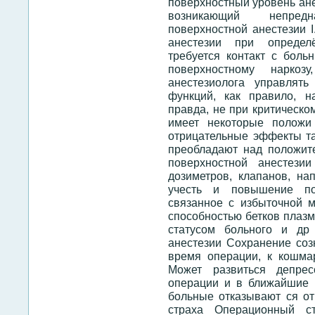
поверхностный уровень ане
возникающий непре
поверхностной анестезии 
анестезии при определ
требуется контакт с бол
поверхностному наркоз
анестезиолога управлять
функций, как правило, н
правда, не при критическо
имеет некоторые положи
отрицательные эффекты та
преобладают над положит
поверхностной анестези
дозиметров, клапанов, на
учесть и повышение пот
связанное с избыточной м
способностью бетков плазм
статусом больного и др
анестезии Сохранение соз
время операции, к кошма
Может развиться депре
операции и в ближайшие 
больные отказывают ся от
страха Операционный с