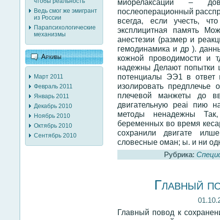
миорелаксации – до
чтобы реальность
послеоперационный расспро
Ведь смог же эмигрант
из России
всегда, если учесть, чт
Парапсихологические
эксплицитная память Мож
механизмы
анестезии (размер и реакц
гемодинамика и др ). данн
Архивы
кожной проводимости и т
надежны Делают попытки 
потенциалы ЭЭ1 в ответ
Март 2011
изолировать предплечье 
Февраль 2011
плечевой манжеты до вв
Январь 2011
двигательную peai пию н
Декабрь 2010
методы ненадежны Так
Ноябрь 2010
беременных во время кеса
Октябрь 2010
сохранили двигате илш
Сентябрь 2010
словесные оман; ы. и ни од
Рубрика:
Специ
Главный п
01.10.
Главный повод к сохранен