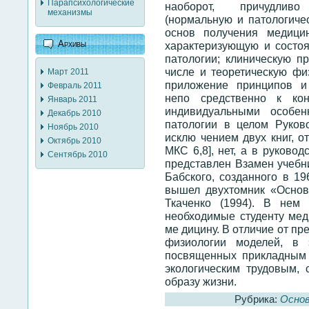
Парапсихологические
наоборот, причудливо
механизмы
(нормальную и патологиче
основ получения медици
Архивы
характеризующую и состоя
патологии; клиническую п
числе и теоретическую фи
Март 2011
приложение принципов и
Февраль 2011
непо средственно к ко
Январь 2011
индивидуальными особе
Декабрь 2010
патологии в целом Руков
Ноябрь 2010
исклю чением двух книг, о
Октябрь 2010
МКС 6,8], нет, а в руково
Сентябрь 2010
представлен Взамен учебн
Бабского, созданного в 19
вышел двухтомник «Основ
Ткаченко (1994). В нем
необходимые студенту мед
ме дицину. В отличие от п
физиологии моделей, в 
посвященных прикладным 
экологическим трудовым,
образу жизни.
Рубрика:
Осно