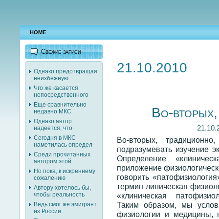
HOME
Свежие записи
21.10.2010
Однако предотвращая
неизбежную
Чго же касается
непосредственного
Еще сравнительно
Во-вторых,
недавно МКС
Однако автор
21.10.
надеется, что
Сегодня в МКС
Во-вторых, традиционно
наметилась определ
подразумевать изучение э
Среди прочитанных
Определение «клиничес
автором этой
приложение физиологическо
Но пока, к искреннему
говорить «патофизиология
сожалению
термин линическая физиоло
Автору хотелось бы,
«клиническая патофизи
чтобы реальность
Таким образом, мы усло
Ведь смог же эмигрант
из России
физиологии и медицины, 