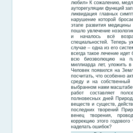
любил» К сожалению, медл
ауторегуляции функций зап
ликвидация главных симпт
нарушение которой бросае
этапе развития медицины
пошло увлечение нозологие
и началось всё возра
специальностей. Теперь у
случае – одна из его систе
всегда такое лечение идет
всю биоэволюцию на п
миллиарда лет, уложить в
Человек появился на Земл
посчитать, что особенно а
среду и на собственный 
выбранном нами масштабе 
работ составляет пол
полновесных дней Природ
веществ и существ, действ
последних творений При
венец творения, провод
коррекцию этого годового 
наделать ошибок?