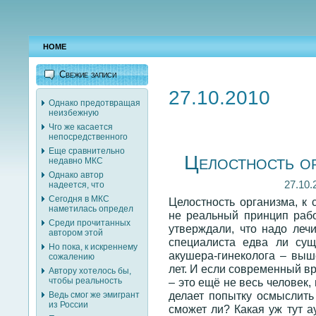
HOME
Свежие записи
27.10.2010
Однако предотвращая
неизбежную
Чго же касается
непосредственного
Еще сравнительно
Целостность о
недавно МКС
Однако автор
27.10.
надеется, что
Сегодня в МКС
Целостность организма, к 
наметилась определ
не реальный принцип раб
Среди прочитанных
утверждали, что надо лечи
автором этой
специалиста едва ли сущ
Но пока, к искреннему
акушера-гинеколога – выш
сожалению
лет. И если современный вр
Автору хотелось бы,
– это ещё не весь человек, 
чтобы реальность
делает попытку осмыслить 
Ведь смог же эмигрант
из России
сможет ли? Какая уж тут а