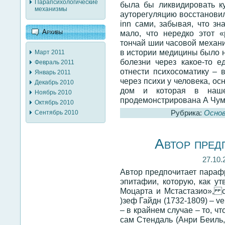
Парапсихологические
была бы ликвидировать к
механизмы
ауторегуляцию восстановил
inn сами, забывая, что зн
Архивы
мало, что нередко этот 
тончай шии часовой механи
в истории медицины было н
Март 2011
болезни через какое-то 
Февраль 2011
отнести психосоматику – 
Январь 2011
через психи у человека, о
Декабрь 2010
дом и которая в наше
Ноябрь 2010
продемонстрирована А Чум
Октябрь 2010
Рубрика:
Осно
Сентябрь 2010
Автор пред
27.10.
Автор предпочитает параф
эпитафии, которую, как у
Моцарта и Мстастазио», с
)зеф Гайдн (1732-1809) – ven
– в крайнем случае – то, ч
сам Стендаль (Анри Беиль,