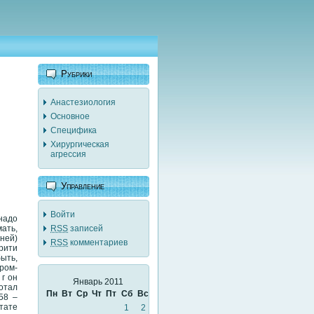
Рубрики
Анастезиология
Основное
Специфика
Хирургическая
агрессия
Управление
Войти
надо
мать,
RSS
записей
ней)
RSS
комментариев
рити
ыть,
ром-
г он
Январь 2011
отал
Пн
Вт
Ср
Чт
Пт
Сб
Вс
58 –
тате
1
2