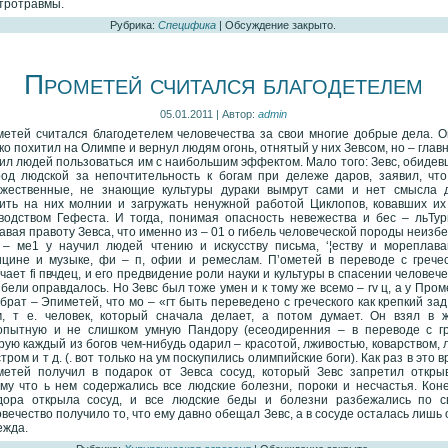
тротравмы.
Рубрика:
Специфика
|
Обсуждение закрыто.
Прометей считался благодетелем
05.01.2011 | Автор:
admin
етей считался благодетелем человечества за свои многие добрые дела. О
ко похитил на Олимпе и вернул людям огонь, отнятый у них Зевсом, но – глав
ил людей пользоваться им с наибольшим эффектом. Мало того: Зевс, обидев
од людской за непочтительность к богам при дележе даров, заявил, что
ежественные, не знающие культуры дураки вымрут сами и нет смысла 
ить на них молнии и загружать ненужной работой Циклопов, ковавших их
водством Гефеста. И тогда, понимая опасность невежества и бес – льТур
авая правоту Зевса, что именно из – 01 о гибель человеческой породы неизб
– ме1 у научил людей чтению и искусству письма, ‘¦еству и мореплава
цине и музыке, фи – п, офии и ремеслам. П’ометей в переводе с гречес
чает fi пвчдец, и его предвидение роли науки и культуры в спасении человеч
ибели оправдалось. Но Зевс был тоже умен и к тому же всемо – rv ц, а у Про
брат – Эпиметей, что мо – «гт быть переведено с греческого как крепкий за
м, т е. человек, который сначала делает, а потом думает. Он взял в 
опытную и не слишком умную Пандору (есеодиренния – в переводе с гре
рую каждый из богов чем-нибудь одарил – красотой, лживостью, коварством,
тром и т д. (. вот только на ум поскупились олимпийские боги). Как раз в это 
етей получил в подарок от Зевса сосуд, который Зевс запретил открыв
му что ь нем содержались все людские болезни, пороки и несчастья. Коне
дора открыла сосуд, и все людские беды и болезни разбежались по св
вечество получило то, что ему давно обещал Зевс, а в сосуде осталась лишь
ежда.