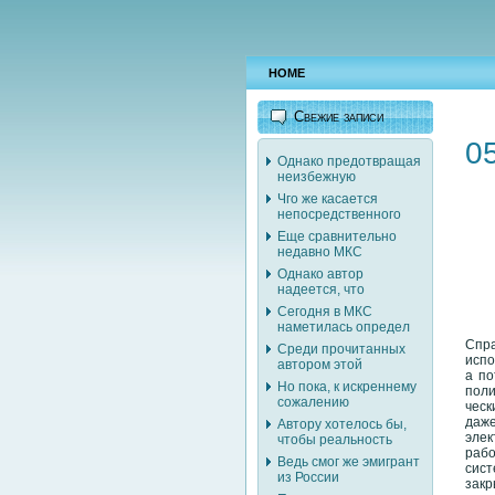
HOME
Свежие записи
0
Однако предотвращая
неизбежную
Чго же касается
непосредственного
Еще сравнительно
недавно МКС
Однако автор
надеется, что
Сегодня в МКС
наметилась определ
Спра
Среди прочитанных
испо
автором этой
а по
Но пока, к искреннему
поли
сожалению
ческ
даже
Автору хотелось бы,
элек
чтобы реальность
рабо
Ведь смог же эмигрант
сист
из России
зак