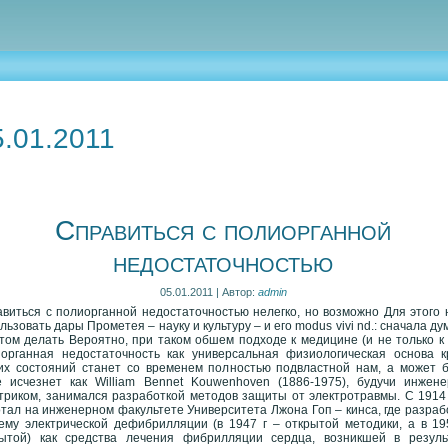
5.01.2011
Справиться с полиорганной
недостаточностью
05.01.2011 | Автор:
admin
виться с полиорганной недостаточностью нелегко, но возможно Для этого 
льзовать дары Прометея – науку и культуру – и его modus vivi nd.: сначала ду
том делать Вероятно, при таком обшем подходе к медицине (и не только к 
органная недостаточность как универсальная физиологическая основа к
их состояний станет со временем полностью подвластной нам, а может б
 исчезнет как William Bennet Kouwenhoven (1886-1975), будучи инжене
триком, занимался разработкой методов защиты от электротравмы. С 1914 
тал на инженерном факультете Университета Лжона Гоп – кинса, где разраб
ему электрической дефибрилляции (в 1947 г – открытой методики, а в 19
рытой) как средства лечения фибрилляции сердца, возникшей в резуль