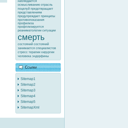
наблюдается
осмысливанию
отрасль
поцелуй
предотвращает
представлениям
предупреждает
принципы
противопоказания
профилиза
профплизируется
реаниматологии
ситуации
смерть
состояний
состояний
занимается
специалистов
стресс
терапии
хирургии
человека
эндорфины
Ссылки
Sitemap1
Sitemap2
Sitemap3
Sitemap4
Sitemap5
SitemapXml