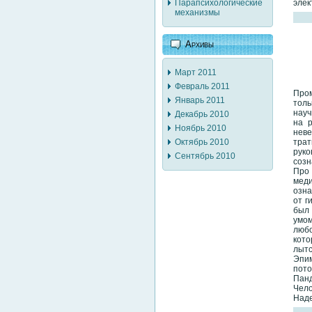
элек
Парапсихологические
механизмы
Архивы
Март 2011
Февраль 2011
Пром
Январь 2011
толь
науч
Декабрь 2010
на р
Ноябрь 2010
нев
трат
Октябрь 2010
руко
Сентябрь 2010
созн
Про 
меди
озна
от г
был 
умо
люб
кото
лытс
Эпим
пото
Пан
Чело
Над