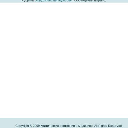
Рубрика:
Хирургическая агрессия
|
Обсуждение закрыто.
Copyright © 2009 Критические состояния в медицине. All Rights Reserved.