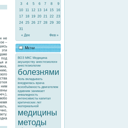
3
4
5
6
7
8
9
10
11
12
13
14
15
16
17
18
19
20
21
22
23
24
25
26
27
28
29
30
31
« Дек
Фев »
н не
ное –
шись
Метки
 эти
даже
ВОЗ
МКС
Медицина
 под
акушерству
анестезиологи
ья и
анестезиологии
ежна,
болезнями
нию,
кого
ества
боль
вкладывать
метея
внедрилась
врача
д ним
всеобъёмность
двигателем
жены
едавним
занимает
ч.),
инвалидность
 любо
интенсивисты
капитал
время
критических
лет
ать,
материальной
медицины
чно,
ету.
 одна
методы