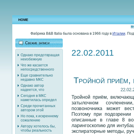
HOME
м
Фабрика B&B Italia была основана в 1966 году в
Италии
. По
Свежие записи
22.02.2011
Однако предотвращая
неизбежную
Чго же касается
непосредственного
Еще сравнительно
Тройной приём,
недавно МКС
Однако автор
22.02.
надеется, что
Сегодня в МКС
Тройной приём, включающ
наметилась определ
затылочном сочленени
Среди прочитанных
позвоночника может вес
автором этой
Поэтому при подозрении 
Но пока, к искреннему
описанные в главе 8 во
сожалению
ларингоскопию для интубац
Автору хотелось бы,
экспираторные методы, ру
чтобы реальность