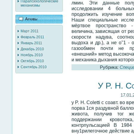
Парапсихологические
лмин. Эти данные пол
механизмы
исследовании 4 больных
продолжить изучение во
Архивы
Наши специальные иссле
мёртвое пространство 
величина, зависящая от ре
Март 2011
скорости надува, соотн
Февраль 2011
выдоха и др.), а не о"1 -
Январь 2011
газообмен почти не пр
Декабрь 2010
«внешний» метод высокочас
Ноябрь 2010
и механика дыхания которой
Октябрь 2010
Рубрика:
Специ
Сентябрь 2010
У P. H. Co
17.01.
у P. H. Coletti с соавт. во
порва 1ся раздувной балло
живота, получив тог же
поддержании кровоток
контрпульсацией В 1984 
вну1рилегочное действие а