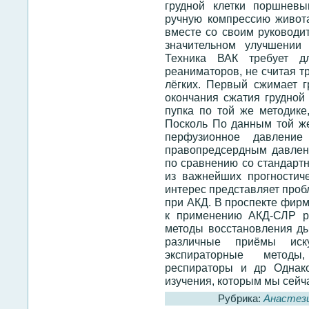
грудной клетки поршнев
ручную компрессию живота
вместе со своим руководит
значительном улучшении
Техника ВАК требует дл
реаниматоров, не считая т
лёгких. Первый сжимает гр
окончания сжатия грудной 
пупка по той же методике,
Посколь По данным той же
перфузионное давлени
правопредсердным давлен
по сравнению со стандарт
из важнейших прогностич
интерес представляет проб
при АКД. В проспекте фирм
к применению АКД-СЛР р
методы восстановления дых
различные приёмы иск
экспираторные методы
респираторы и др Однако
изучения, которым мы сейч
Рубрика:
Анастез