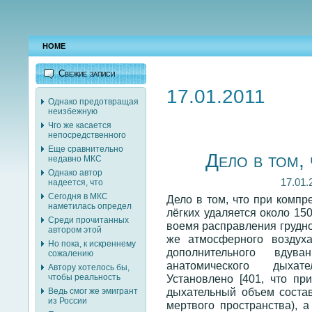
HOME
Свежие записи
17.01.2011
Однако предотвращая
неизбежную
Чго же касается
непосредственного
Еще сравнительно
Дело в том,
недавно МКС
Однако автор
17.01.
надеется, что
Сегодня в МКС
Дело в том, что при компр
наметилась определ
лёгких удаляется около 15
Среди прочитанных
воемя расправления грудно
автором этой
же атмосферного воздуха
Но пока, к искреннему
дополнительного вдува
сожалению
анатомического дыхат
Автору хотелось бы,
Установлено [401, что пр
чтобы реальность
дыхательный объем состав
Ведь смог же эмигрант
из России
мертвого пространства), 